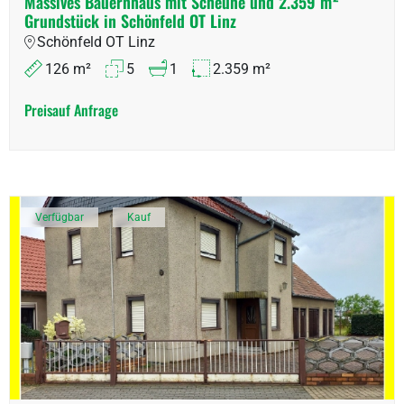
Massives Bauernhaus mit Scheune und 2.359 m²
Grundstück in Schönfeld OT Linz
Schönfeld OT Linz
126 m²
5
1
2.359 m²
Preis
auf Anfrage
Verfügbar
Kauf