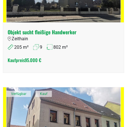
Objekt sucht fleißige Handwerker
Zeithain
205 m²
9
802 m²
Kaufpreis
95.000 €
Verfügbar
Kauf