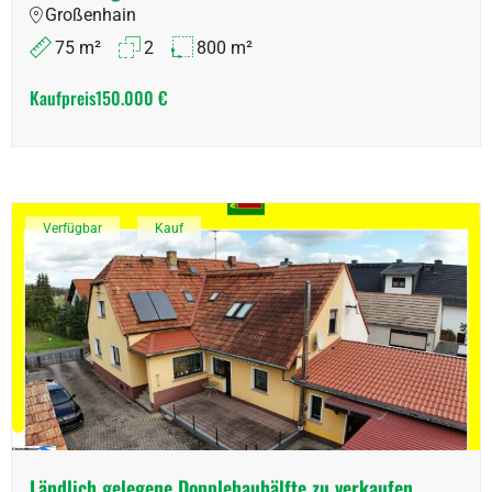
Großenhain
75 m²
2
800 m²
Kaufpreis
150.000 €
Verfügbar
Kauf
Ländlich gelegene Dopplehauhälfte zu verkaufen