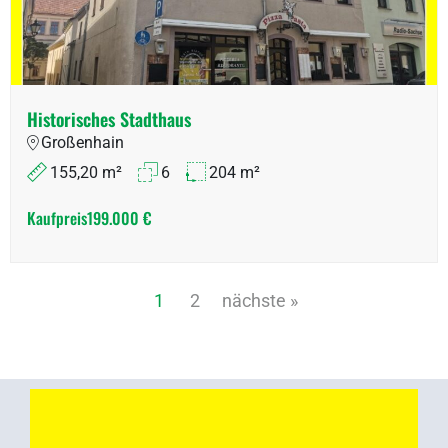
Historisches Stadthaus
Großenhain
155,20 m²
6
204 m²
Kaufpreis
199.000 €
1
2
nächste »