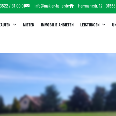
03522 / 31 00 01
info@makler-heller.de
Herrmannstr. 12 | 0155
KAUFEN
MIETEN
IMMOBILIE ANBIETEN
LEISTUNGEN
U