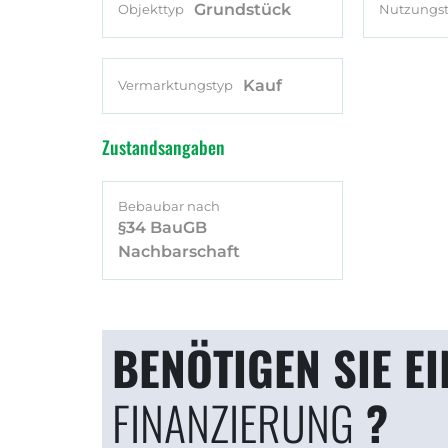
Grundstück
Objekttyp
Nutzungs
Kauf
Vermarktungstyp
Zustandsangaben
Bebaubar nach
§34 BauGB
Nachbarschaft
BENÖTIGEN SIE EI
FINANZIERUNG
?