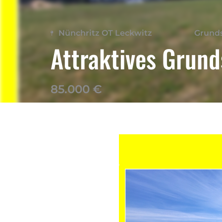
Nünchritz OT Leckwitz
Grund
Attraktives Grund
85.000 €